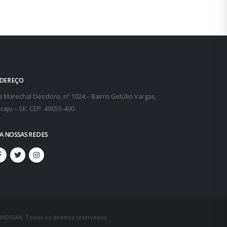
DEREÇO
 Marechal Deodoro, nº 1024 – Bairro Getúlio Vargas,
caju – SE. CEP: 49055-400
GA NOSSAS REDES
SINDISAN. Todos os direitos reservados