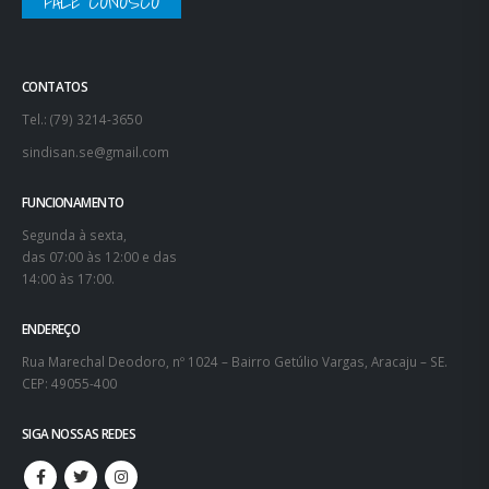
FALE CONOSCO
CONTATOS
Tel.: (79) 3214-3650
sindisan.se@gmail.com
FUNCIONAMENTO
Segunda à sexta,
das 07:00 às 12:00 e das
14:00 às 17:00.
ENDEREÇO
Rua Marechal Deodoro, nº 1024 – Bairro Getúlio Vargas, Aracaju – SE.
CEP: 49055-400
SIGA NOSSAS REDES