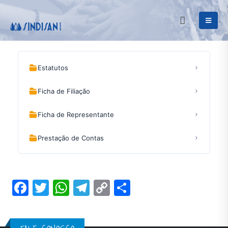
Estatutos
Ficha de Filiação
Ficha de Representante
Prestação de Contas
Facebook
Twitter
WhatsApp
Telegram
Copy
Share
Link