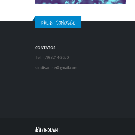
FALE CONOSCO
CONTATOS
Tel.: (79) 3214-3650
sindisan.se@gmail.com