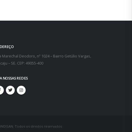
DEREÇO
 Marechal Deodoro, nº 1024 – Bairro Getúlio Vargas,
caju – SE. CEP: 49055-400
GA NOSSAS REDES
SINDISAN. Todos os direitos reservados