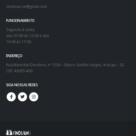
sindisan.se@gmail.com
FUNCIONAMENTO
Segunda à sexta,
das 07:00 às 12:00 e das
14:00 às 17:00.
ENDEREÇO
Rua Marechal Deodoro, nº 1024 – Bairro Getúlio Vargas, Aracaju – SE.
CEP: 49055-400
SIGA NOSSAS REDES