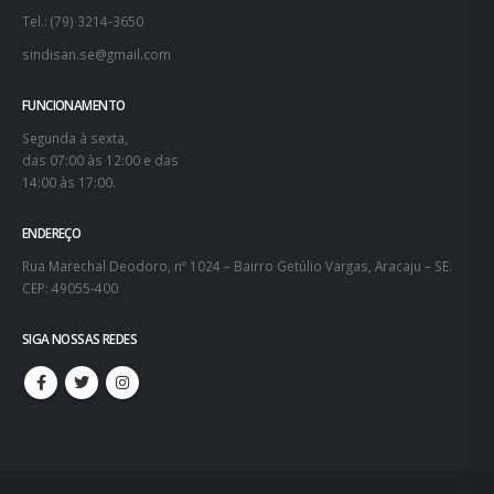
Tel.: (79) 3214-3650
sindisan.se@gmail.com
FUNCIONAMENTO
Segunda à sexta,
das 07:00 às 12:00 e das
14:00 às 17:00.
ENDEREÇO
Rua Marechal Deodoro, nº 1024 – Bairro Getúlio Vargas, Aracaju – SE.
CEP: 49055-400
SIGA NOSSAS REDES