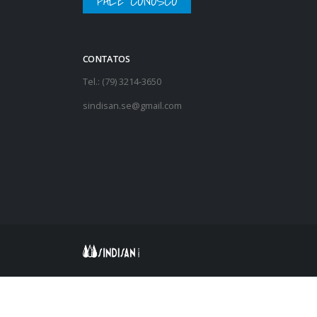
FALE CONOSCO
CONTATOS
Tel.: (79) 3214-3650
sindisan.se@gmail.com