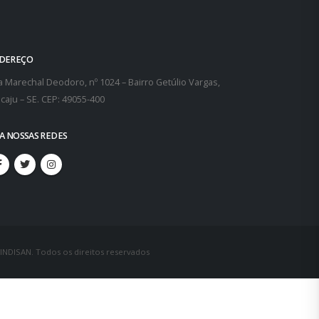
DEREÇO
 Marechal Deodoro, nº 1024 – Bairro Getúlio Vargas,
caju – SE. CEP: 49055-400
GA NOSSAS REDES
SINDISAN. Todos os direitos reservados