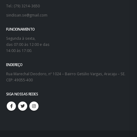
Tel.: (79) 3214-3650
sindisan.se@gmail.com
FUNCIONAMENTO
Segunda à sexta,
das 07:00 às 12:00 e das
14:00 às 17:00.
ENDEREÇO
Rua Marechal Deodoro, nº 1024 – Bairro Getúlio Vargas, Aracaju – SE.
CEP: 49055-400
SIGA NOSSAS REDES