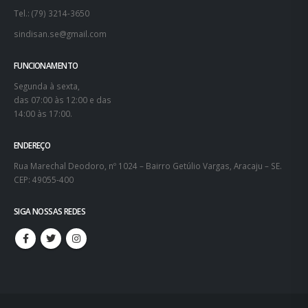
Tel.: (79) 3214-3650
sindisan.se@gmail.com
FUNCIONAMENTO
Segunda à sexta,
das 07:00 às 12:00 e das
14:00 às 17:00.
ENDEREÇO
Rua Marechal Deodoro, nº 1024 – Bairro Getúlio Vargas, Aracaju – SE.
CEP: 49055-400
SIGA NOSSAS REDES