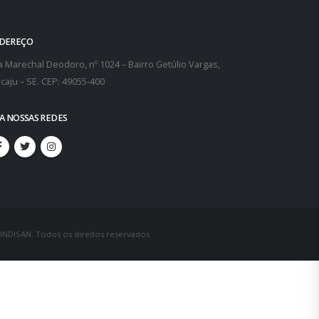
DEREÇO
 Marechal Deodoro, nº 1024 – Bairro Getúlio Vargas,
caju – SE. CEP: 49055-400
GA NOSSAS REDES
SINDISAN. Todos os direitos reservados