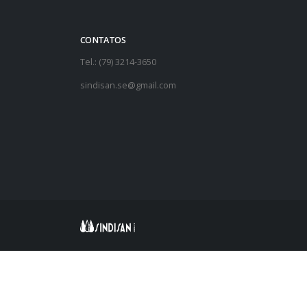
CONTATOS
Tel.: (79) 3214-3650
sindisan.se@gmail.com