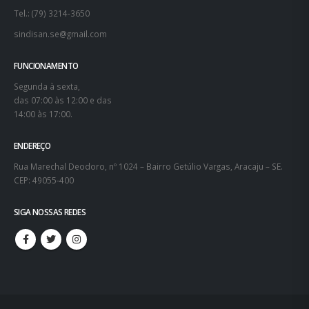
Tel.: (79) 3214-3650
sindisan.se@gmail.com
FUNCIONAMENTO
Segunda à sexta,
das 07:00 às 12:00 e das
14:00 às 17:00.
ENDEREÇO
Rua Marechal Deodoro, nº 1024 – Bairro Getúlio Vargas, Aracaju – SE.
CEP: 49055-400
SIGA NOSSAS REDES