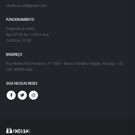
sindisan.se@gmail.com
FUNCIONAMENTO
Segunda à sexta,
das 07:00 às 12:00 e das
14:00 às 17:00.
ENDEREÇO
Rua Marechal Deodoro, nº 1024 – Bairro Getúlio Vargas, Aracaju – SE.
CEP: 49055-400
SIGA NOSSAS REDES