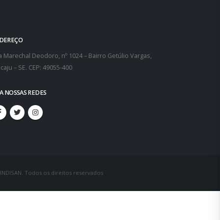
DEREÇO
 Marechal Deodoro, nº 1024 – Bairro Getúlio Vargas,
caju – SE. CEP: 49055-400
GA NOSSAS REDES
SINDISAN. Todos os direitos reservados