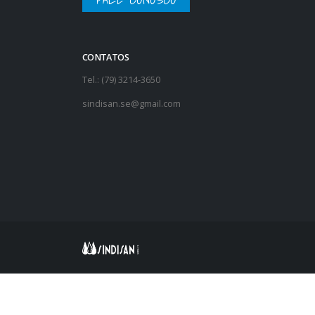
CONTATOS
Tel.: (79) 3214-3650
sindisan.se@gmail.com