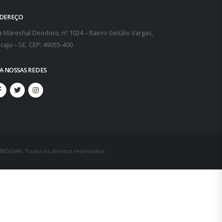
DEREÇO
 Marechal Deodoro, nº 1024 – Bairro Getúlio Vargas,
caju – SE. CEP: 49055-400
GA NOSSAS REDES
SINDISAN. Todos os direitos reservados