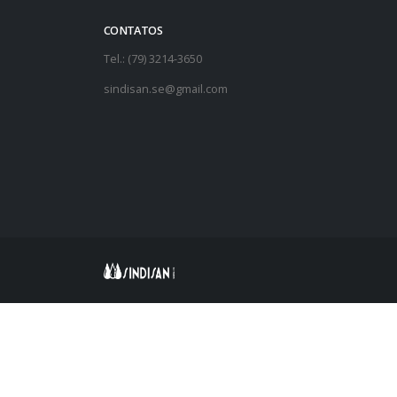
CONTATOS
Tel.: (79) 3214-3650
sindisan.se@gmail.com