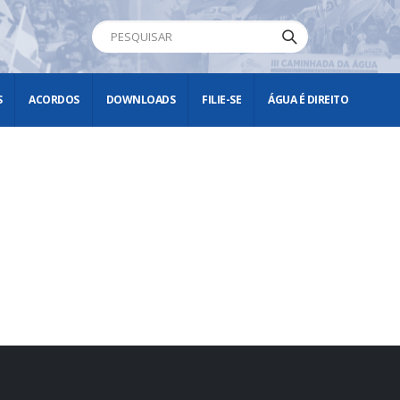
S
ACORDOS
DOWNLOADS
FILIE-SE
ÁGUA É DIREITO