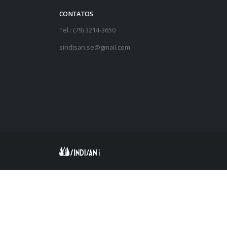
CONTATOS
Tel.: (79) 3214-3650
sindisan.se@gmail.com