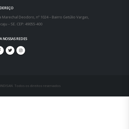
DEREÇO
 Marechal Deodoro, nº 1024 – Bairro Getúlio Vargas,
caju – SE. CEP: 49055-400
GA NOSSAS REDES
SINDISAN. Todos os direitos reservados