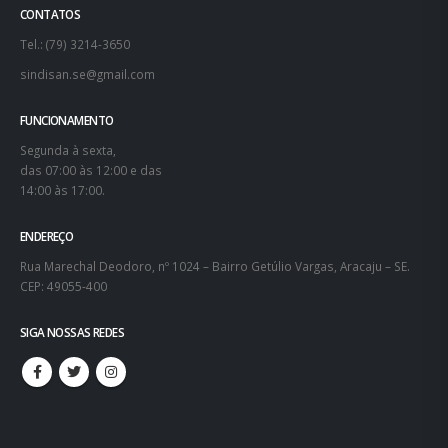
CONTATOS
Tel.: (79) 3214-3650
sindisan.se@gmail.com
FUNCIONAMENTO
Segunda à sexta,
das 07:00 às 12:00 e das
14:00 às 17:00.
ENDEREÇO
Rua Marechal Deodoro, nº 1024 – Bairro Getúlio Vargas, Aracaju – SE.
CEP: 49055-400
SIGA NOSSAS REDES