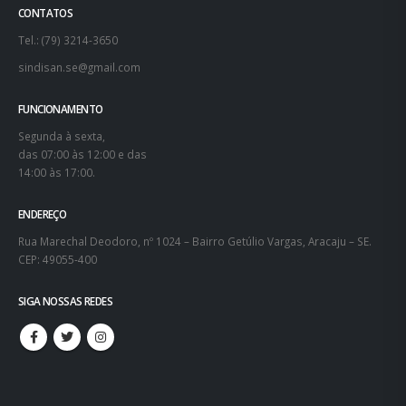
CONTATOS
Tel.: (79) 3214-3650
sindisan.se@gmail.com
FUNCIONAMENTO
Segunda à sexta,
das 07:00 às 12:00 e das
14:00 às 17:00.
ENDEREÇO
Rua Marechal Deodoro, nº 1024 – Bairro Getúlio Vargas, Aracaju – SE.
CEP: 49055-400
SIGA NOSSAS REDES