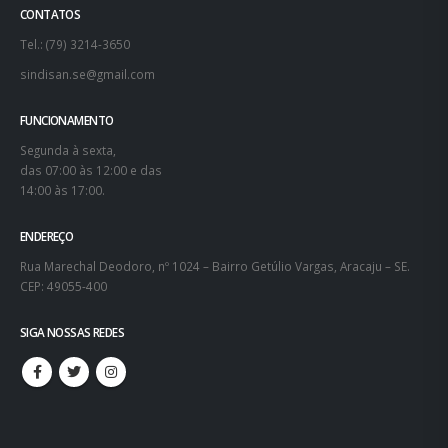
CONTATOS
Tel.: (79) 3214-3650
sindisan.se@gmail.com
FUNCIONAMENTO
Segunda à sexta,
das 07:00 às 12:00 e das
14:00 às 17:00.
ENDEREÇO
Rua Marechal Deodoro, nº 1024 – Bairro Getúlio Vargas, Aracaju – SE.
CEP: 49055-400
SIGA NOSSAS REDES