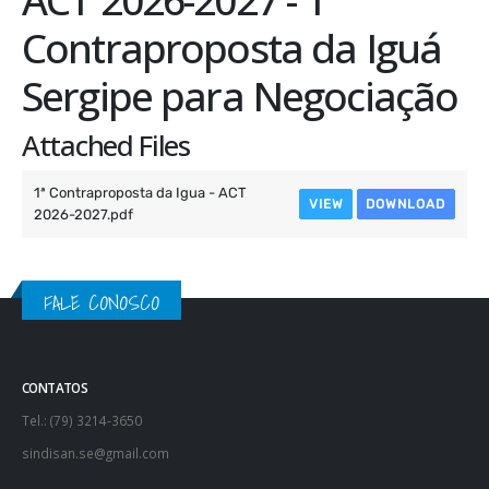
Contraproposta da Iguá
Sergipe para Negociação
Attached Files
1ª Contraproposta da Igua - ACT
VIEW
DOWNLOAD
2026-2027.pdf
FALE CONOSCO
CONTATOS
Tel.: (79) 3214-3650
sindisan.se@gmail.com