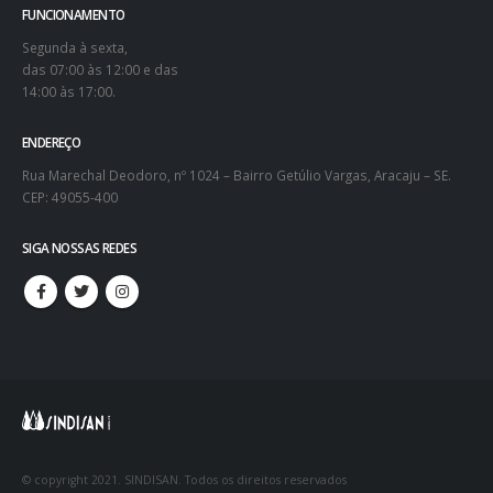
FUNCIONAMENTO
Segunda à sexta,
das 07:00 às 12:00 e das
14:00 às 17:00.
ENDEREÇO
Rua Marechal Deodoro, nº 1024 – Bairro Getúlio Vargas, Aracaju – SE.
CEP: 49055-400
SIGA NOSSAS REDES
© copyright 2021. SINDISAN. Todos os direitos reservados