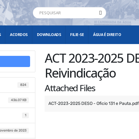
S
ACORDOS
DOWNLOADS
FILIE-SE
ÁGUA É DIREITO
ACT 2023-2025 DE
Reivindicação
Attached Files
824
436.07 KB
ACT-2023-2025 DESO - Oficio 131 e Pauta.pdf
1
novembro de 2023