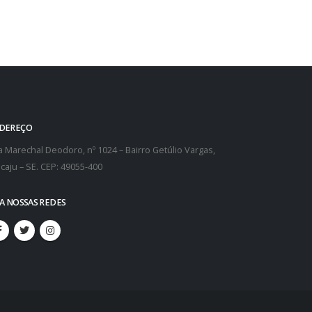
DEREÇO
 Marechal Deodoro, nº 1024 – Bairro Getúlio Vargas,
caju – SE. CEP: 49055-400
GA NOSSAS REDES