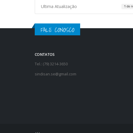
Ultima Atualização
1 de 
FALE CONOSCO
CONTATOS
Tel.: (79) 3214-3650
sindisan.se@gmail.com