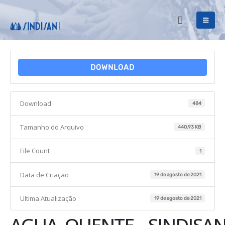
DOWNLOAD
Download
484
Tamanho do Arquivo
440.93 KB
File Count
1
Data de Criação
19 de agosto de 2021
Ultima Atualização
19 de agosto de 2021
AGUA_QUENTE__SINDISAN