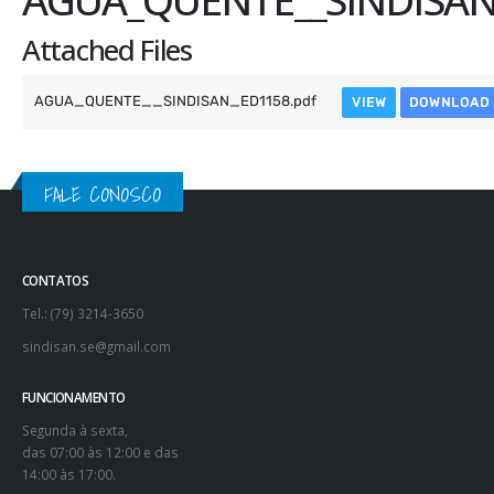
Attached Files
AGUA_QUENTE__SINDISAN_ED1158.pdf
VIEW
DOWNLOAD
FALE CONOSCO
CONTATOS
Tel.: (79) 3214-3650
sindisan.se@gmail.com
FUNCIONAMENTO
Segunda à sexta,
das 07:00 às 12:00 e das
14:00 às 17:00.