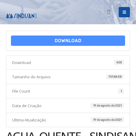
DOWNLOAD
Download
438
Tamanho do Arquivo
707.88 KB
File Count
1
Data de Criação
19 de agosto de 2021
Ultima Atualização
19 de agosto de 2021
AGUA_QUENTE__SINDISAN