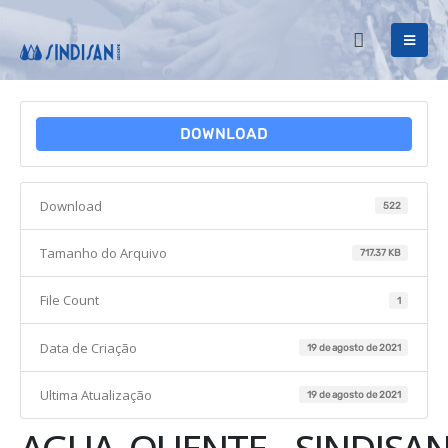
DOWNLOAD
Download
522
Tamanho do Arquivo
717.37 KB
File Count
1
Data de Criação
19 de agosto de 2021
Ultima Atualização
19 de agosto de 2021
AGUA_QUENTE__SINDISAN