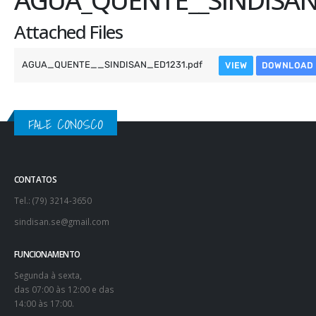
Attached Files
AGUA_QUENTE__SINDISAN_ED1231.pdf
VIEW
DOWNLOAD
FALE CONOSCO
CONTATOS
Tel.: (79) 3214-3650
sindisan.se@gmail.com
FUNCIONAMENTO
Segunda à sexta,
das 07:00 às 12:00 e das
14:00 às 17:00.