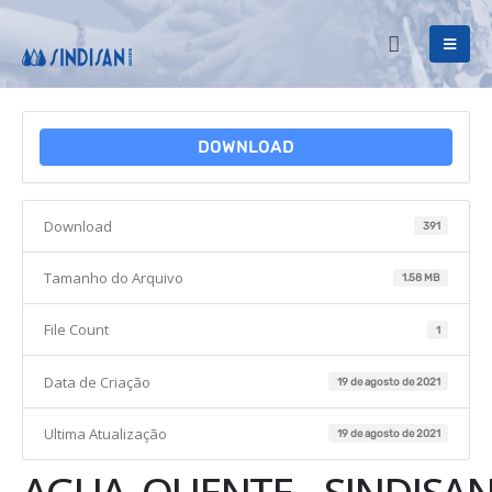
DOWNLOAD
Download
391
Tamanho do Arquivo
1.58 MB
File Count
1
Data de Criação
19 de agosto de 2021
Ultima Atualização
19 de agosto de 2021
AGUA_QUENTE__SINDISAN