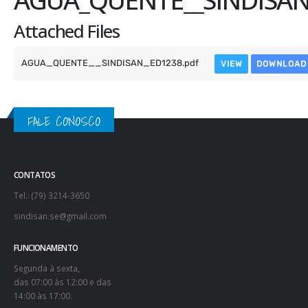
Attached Files
AGUA_QUENTE__SINDISAN_ED1238.pdf
VIEW
DOWNLOAD
FALE CONOSCO
CONTATOS
Tel.: (79) 3214-3650
sindisan.se@gmail.com
FUNCIONAMENTO
Segunda à sexta,
das 07:00 às 12:00 e das
14:00 às 17:00.