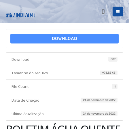
DOWNLOAD
Download
587
Tamanho do Arquivo
978.82 KB
File Count
1
Data de Criação
24 de novembro de 2022
Ultima Atualização
24 de novembro de 2022
BOLETIM ÁGUA QUENTE