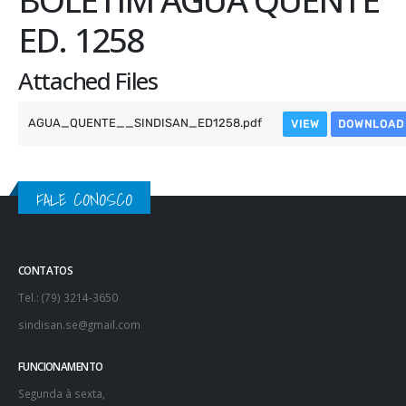
ED. 1258
Attached Files
AGUA_QUENTE__SINDISAN_ED1258.pdf
VIEW
DOWNLOAD
FALE CONOSCO
CONTATOS
Tel.: (79) 3214-3650
sindisan.se@gmail.com
FUNCIONAMENTO
Segunda à sexta,