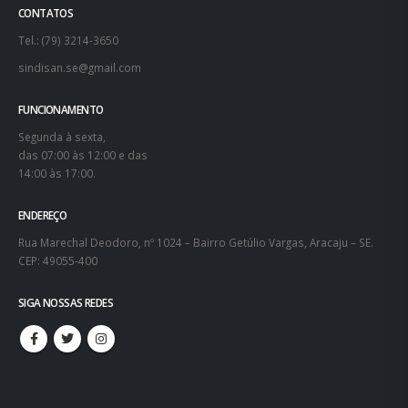
CONTATOS
Tel.: (79) 3214-3650
sindisan.se@gmail.com
FUNCIONAMENTO
Segunda à sexta,
das 07:00 às 12:00 e das
14:00 às 17:00.
ENDEREÇO
Rua Marechal Deodoro, nº 1024 – Bairro Getúlio Vargas, Aracaju – SE.
CEP: 49055-400
SIGA NOSSAS REDES