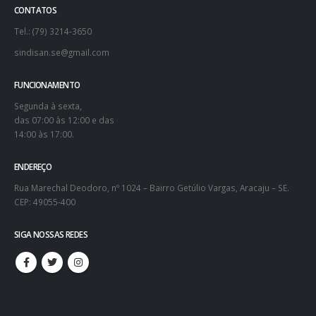
CONTATOS
Tel.: (79) 3214-3650
sindisan.se@gmail.com
FUNCIONAMENTO
Segunda à sexta,
das 07:00 às 12:00 e das
14:00 às 17:00.
ENDEREÇO
Rua Marechal Deodoro, nº 1024 – Bairro Getúlio Vargas, Aracaju – SE.
CEP: 49055-400
SIGA NOSSAS REDES