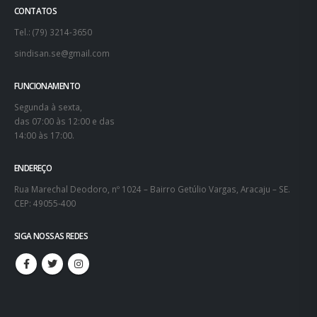
CONTATOS
Tel.: (79) 3214-3650
sindisan.se@gmail.com
FUNCIONAMENTO
Segunda à sexta,
das 07:00 às 12:00 e das
14:00 às 17:00.
ENDEREÇO
Rua Marechal Deodoro, nº 1024 – Bairro Getúlio Vargas, Aracaju – SE.
CEP: 49055-400
SIGA NOSSAS REDES