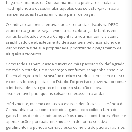
folga nas finanças da Companhia, iria, na prática, estimular a
inadimplência e desestimular aqueles que se esforçavam para
manter as suas faturas em dias a parar de pagar.
O sindicato também alertava que as renúncias fiscais na DESO
eram muito grande, seja devido a não cobrança de tarifas em
várias localidades onde a Companhia ainda mantém o sistema
simplificado de abastecimento de água, seja pelo abandono de
vários imóveis de sua propriedade, priorizando o pagamento de
aluguéis a terceiros.
Como todos sabem, desde o início do mês passado foi deflagrado,
em todo o estado, uma “operação antifurto”, campanha essa que
foi encabeçada pelo Ministério Público Estadual junto com a DESO
e com as forças policiais do Estado. Foi preciso o governador tomar
a iniciativa de divulgar na mídia que a situação estava
insustentável para que as coisas começassem a andar.
Infelizmente, mesmo com as sucessivas denúncias, a Gerência da
Companhia nunca tomou atitude alguma para coibir a farra de
gatos feitos desde as adutoras até os ramais domiciliares. Viam-se
apenas ações pontuais, mesmo assim de forma seletiva,
geralmente no período carnavalesco ou no dia de padroeiras, nos