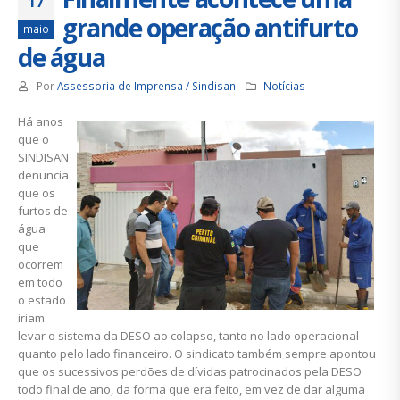
17
grande operação antifurto
maio
de água
Por
Assessoria de Imprensa / Sindisan
Notícias
Há anos
que o
SINDISAN
denuncia
que os
furtos de
água
que
ocorrem
em todo
o estado
iriam
levar o sistema da DESO ao colapso, tanto no lado operacional
quanto pelo lado financeiro. O sindicato também sempre apontou
que os sucessivos perdões de dívidas patrocinados pela DESO
todo final de ano, da forma que era feito, em vez de dar alguma