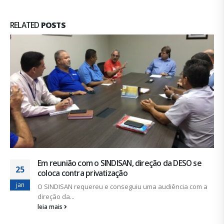
RELATED
POSTS
Reajuste para os trabalhadores e trabalhadoras da
19
DESO deve ser de 4,6%
nov
Aprovado na Assembleia Geral do dia 23 de novembro de
2023,...
leia mais