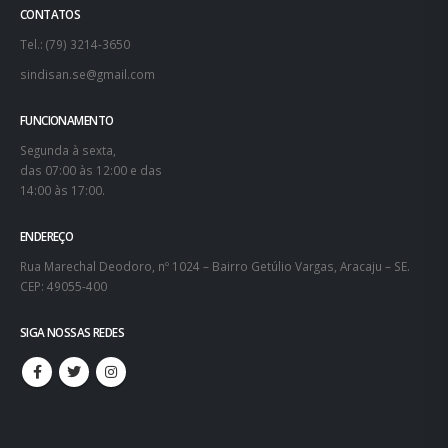
CONTATOS
Tel.: (79) 3214-3650
sindisan.se@gmail.com
FUNCIONAMENTO
Segunda à sexta,
das 07:00 às 12:00 e das
14:00 às 17:00.
ENDEREÇO
Rua Marechal Deodoro, nº 1024 – Bairro Getúlio Vargas, Aracaju – SE.
CEP: 49055-400
SIGA NOSSAS REDES