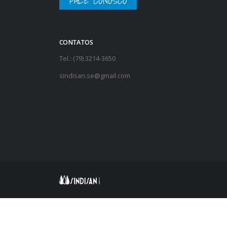
FALE CONOSCO
CONTATOS
Tel.: (79) 3214-3650
sindisan.se@gmail.com