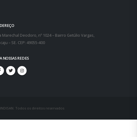
DEREÇO
 Marechal Deodoro, nº 1024 – Bairro Getúlio Vargas,
caju – SE. CEP: 49055-400
GA NOSSAS REDES
SINDISAN. Todos os direitos reservados