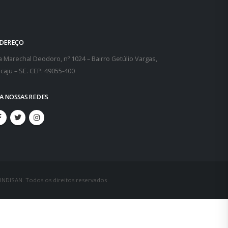
DEREÇO
 Marechal Deodoro, nº 1024 – Bairro Getúlio Vargas,
caju – SE. CEP: 49055-400
GA NOSSAS REDES
SINDISAN. Todos os direitos reservados