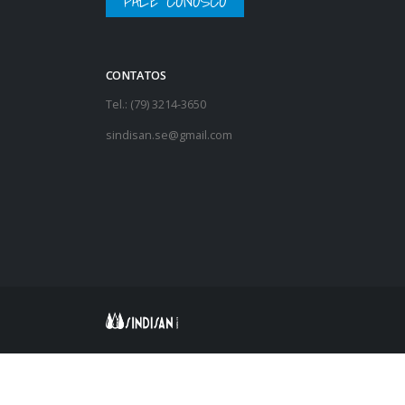
FALE CONOSCO
CONTATOS
Tel.: (79) 3214-3650
sindisan.se@gmail.com