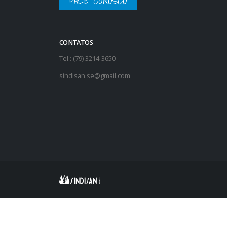
FALE CONOSCO
CONTATOS
Tel.: (79) 3214-3650
sindisan.se@gmail.com