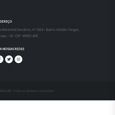
DEREÇO
 Marechal Deodoro, nº 1024 – Bairro Getúlio Vargas,
caju – SE. CEP: 49055-400
GA NOSSAS REDES
SINDISAN. Todos os direitos reservados