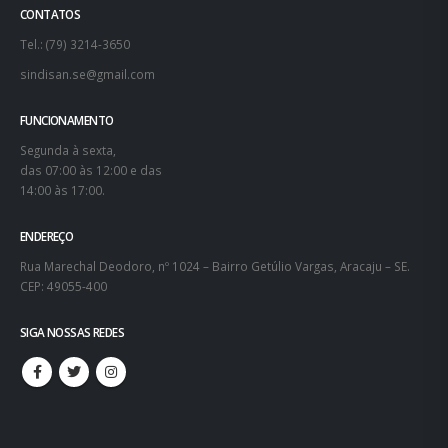
CONTATOS
Tel.: (79) 3214-3650
sindisan.se@gmail.com
FUNCIONAMENTO
Segunda à sexta,
das 07:00 às 12:00 e das
14:00 às 17:00.
ENDEREÇO
Rua Marechal Deodoro, nº 1024 – Bairro Getúlio Vargas, Aracaju – SE.
CEP: 49055-400
SIGA NOSSAS REDES