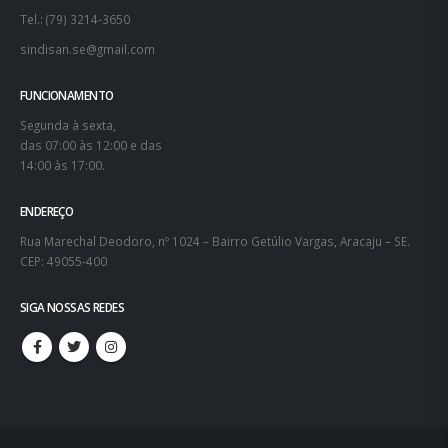
Tel.: (79) 3214-3650
sindisan.se@gmail.com
FUNCIONAMENTO
Segunda à sexta,
das 07:00 às 12:00 e das
14:00 às 17:00.
ENDEREÇO
Rua Marechal Deodoro, nº 1024 – Bairro Getúlio Vargas, Aracaju – SE.
CEP: 49055-400
SIGA NOSSAS REDES