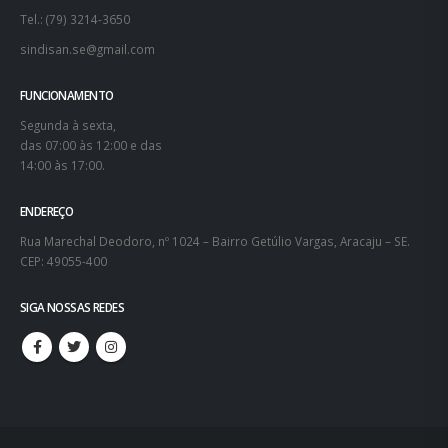
Tel.: (79) 3214-3650
sindisan.se@gmail.com
FUNCIONAMENTO
Segunda à sexta,
das 07:00 às 12:00 e das
14:00 às 17:00.
ENDEREÇO
Rua Marechal Deodoro, nº 1024 – Bairro Getúlio Vargas, Aracaju – SE.
CEP: 49055-400
SIGA NOSSAS REDES