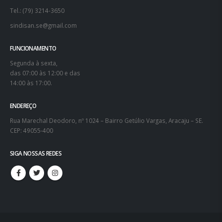
Tel.: (79) 3214-3650
sindisan.se@gmail.com
FUNCIONAMENTO
Segunda à sexta,
das 07:00 às 12:00 e das
14:00 às 17:00.
ENDEREÇO
Rua Marechal Deodoro, nº 1024 – Bairro Getúlio Vargas, Aracaju – SE.
CEP: 49055-400
SIGA NOSSAS REDES