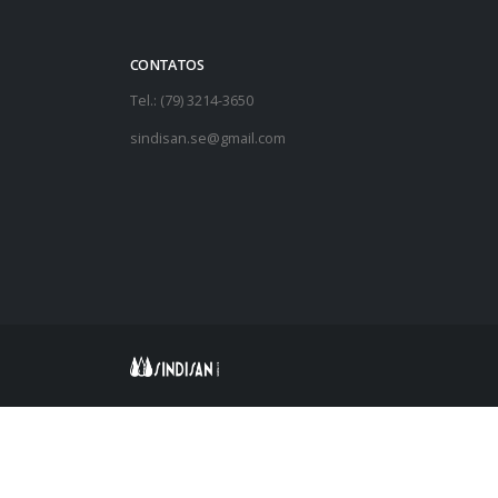
CONTATOS
Tel.: (79) 3214-3650
sindisan.se@gmail.com