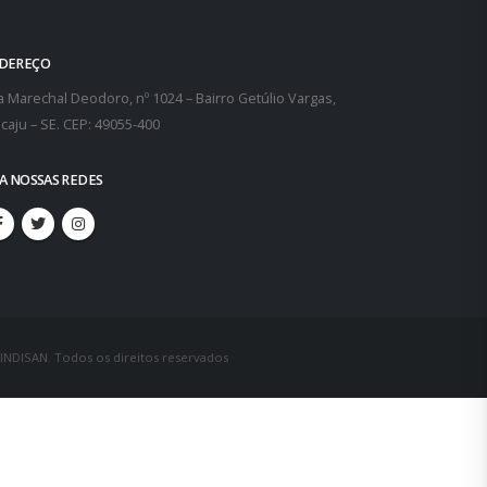
DEREÇO
 Marechal Deodoro, nº 1024 – Bairro Getúlio Vargas,
caju – SE. CEP: 49055-400
GA NOSSAS REDES
SINDISAN. Todos os direitos reservados