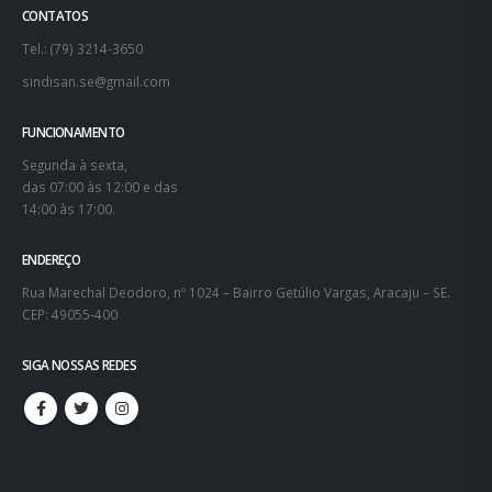
CONTATOS
Tel.: (79) 3214-3650
sindisan.se@gmail.com
FUNCIONAMENTO
Segunda à sexta,
das 07:00 às 12:00 e das
14:00 às 17:00.
ENDEREÇO
Rua Marechal Deodoro, nº 1024 – Bairro Getúlio Vargas, Aracaju – SE.
CEP: 49055-400
SIGA NOSSAS REDES