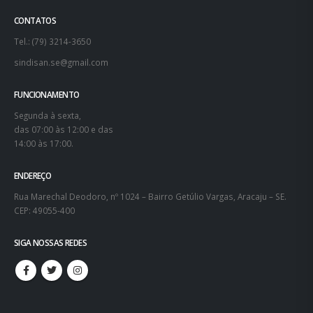
CONTATOS
Tel.: (79) 3214-3650
sindisan.se@gmail.com
FUNCIONAMENTO
Segunda à sexta,
das 07:00 às 12:00 e das
14:00 às 17:00.
ENDEREÇO
Rua Marechal Deodoro, nº 1024 – Bairro Getúlio Vargas, Aracaju – SE.
CEP: 49055-400
SIGA NOSSAS REDES