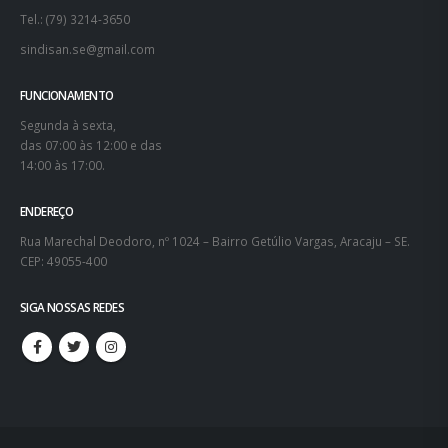
Tel.: (79) 3214-3650
sindisan.se@gmail.com
FUNCIONAMENTO
Segunda à sexta,
das 07:00 às 12:00 e das
14:00 às 17:00.
ENDEREÇO
Rua Marechal Deodoro, nº 1024 – Bairro Getúlio Vargas, Aracaju – SE.
CEP: 49055-400
SIGA NOSSAS REDES