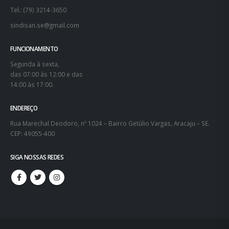
Tel.: (79) 3214-3650
sindisan.se@gmail.com
FUNCIONAMENTO
Segunda à sexta,
das 07:00 às 12:00 e das
14:00 às 17:00.
ENDEREÇO
Rua Marechal Deodoro, nº 1024 – Bairro Getúlio Vargas, Aracaju – SE.
CEP: 49055-400
SIGA NOSSAS REDES