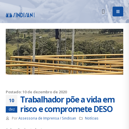
Postado: 10 de dezembro de 2020
Trabalhador põe a vida em
10
risco e compromete DESO
dez
Por
Assessoria de Imprensa / Sindisan
Notícias