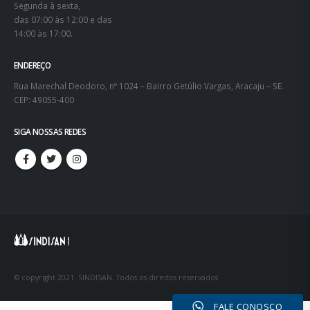
Segunda à sexta,
das 07:00 às 12:00 e das
14:00 às 17:00.
ENDEREÇO
Rua Marechal Deodoro, nº 1024 – Bairro Getúlio Vargas, Aracaju – SE.
CEP: 49055-400
SIGA NOSSAS REDES
© copyright 2021. SINDISAN. Todos os direitos reservados
FALE CONOSCO