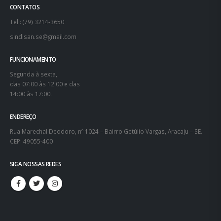
CONTATOS
Tel.: (79) 3214-3650
sindisan.se@gmail.com
FUNCIONAMENTO
Segunda à sexta,
das 07:00 às 12:00 e das
14:00 às 17:00.
ENDEREÇO
Rua Marechal Deodoro, nº 1024 – Bairro Getúlio Vargas, Aracaju – SE.
CEP: 49055-400
SIGA NOSSAS REDES