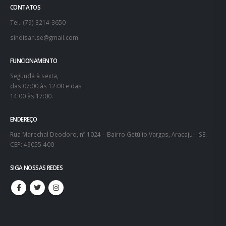
CONTATOS
Tel.: (79) 3214-3650
sindisan.se@gmail.com
FUNCIONAMENTO
Segunda à sexta,
das 07:00 às 12:00 e das
14:00 às 17:00.
ENDEREÇO
Rua Marechal Deodoro, nº 1024 – Bairro Getúlio Vargas, Aracaju – SE.
CEP: 49055-400
SIGA NOSSAS REDES