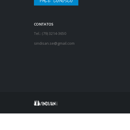
FALE CONOSCO
CONTATOS
Tel.: (79) 3214-3650
sindisan.se@gmail.com