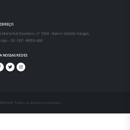
DEREÇO
 Marechal Deodoro, nº 1024 – Bairro Getúlio Vargas,
caju – SE. CEP: 49055-400
GA NOSSAS REDES
SINDISAN. Todos os direitos reservados