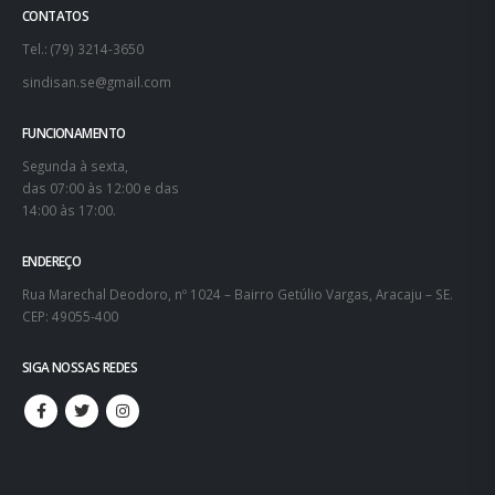
CONTATOS
Tel.: (79) 3214-3650
sindisan.se@gmail.com
FUNCIONAMENTO
Segunda à sexta,
das 07:00 às 12:00 e das
14:00 às 17:00.
ENDEREÇO
Rua Marechal Deodoro, nº 1024 – Bairro Getúlio Vargas, Aracaju – SE.
CEP: 49055-400
SIGA NOSSAS REDES