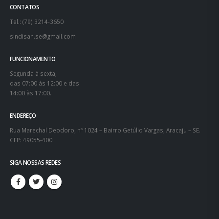
CONTATOS
Tel.: (79) 3214-3650
sindisan.se@gmail.com
FUNCIONAMENTO
Segunda à sexta,
das 07:00 às 12:00 e das
14:00 às 17:00.
ENDEREÇO
Rua Marechal Deodoro, nº 1024 – Bairro Getúlio Vargas, Aracaju – SE.
CEP: 49055-400
SIGA NOSSAS REDES