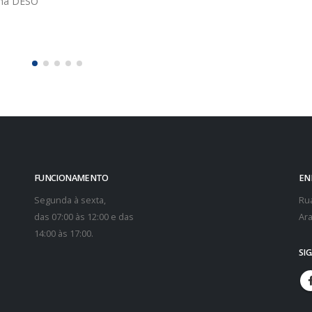
 na DESO
FUNCIONAMENTO
EN
Segunda à sexta,
Rua
das 07:00 às 12:00 e das
Ara
14:00 às 17:00.
SI