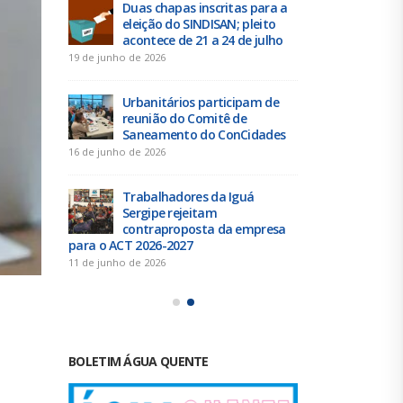
 tem
Duas chapas inscritas para a
Tra
eleição do SINDISAN; pleito
até 
 da
acontece de 21 a 24 de julho
des
contribuição 
19 de junho de 2026
4 de agosto de 
Urbanitários participam de
reunião do Comitê de
Chap
e” a
Saneamento do ConCidades
Resi
elei
16 de junho de 2026
25 de julho de 
Trabalhadores da Iguá
Sergipe rejeitam
Elei
scal do
contraproposta da empresa
Exec
o dia
para o ACT 2026-2027
SIND
24
11 de junho de 2026
21 de julho de 
BOLETIM ÁGUA QUENTE