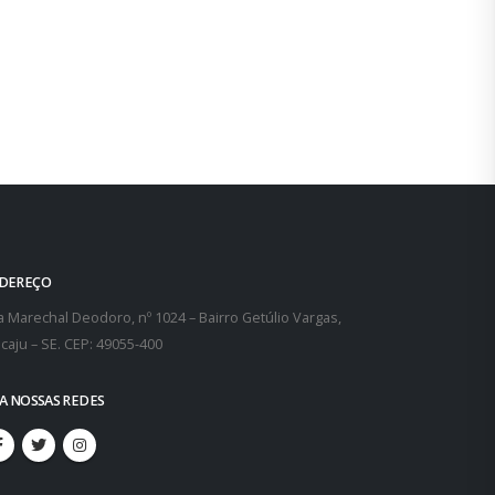
Reforma trabalhistaNo próximo dia 10 de março
fev
será realizado, na Advocacia...
leia mais
DEREÇO
 Marechal Deodoro, nº 1024 – Bairro Getúlio Vargas,
caju – SE. CEP: 49055-400
GA NOSSAS REDES