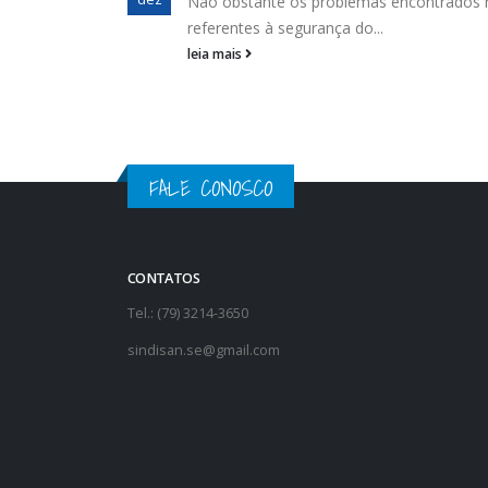
Não obstante os problemas encontrados
to diálogo
referentes à segurança do...
leia mais
FALE CONOSCO
CONTATOS
Tel.: (79) 3214-3650
sindisan.se@gmail.com