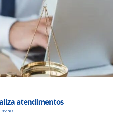
Duas chapas inscritas para a
Trabalhadores da Iguá
eleição do SINDISAN; pleito
até o dia 17/8 para
acontece de 21 a 24 de julho
desautorizar desconto
contribuição assistencial
nho de 2026
4 de agosto de 2026
Urbanitários participam de
reunião do Comitê de
Chapa 1 – “Unidade,
Saneamento do ConCidades
Resistência e Luta venc
eleição do Sindisan
nho de 2026
25 de julho de 2026
Trabalhadores da Iguá
Sergipe rejeitam
Eleição para Diretoria
contraproposta da empresa
Executiva e Conselho Fi
 ACT 2026-2027
SINDISAN acontece até 
24
nho de 2026
21 de julho de 2026
ealiza atendimentos
Notícias