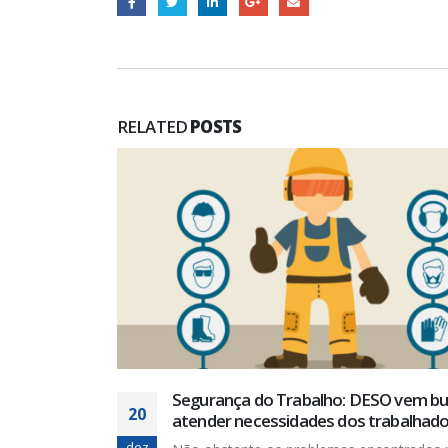
RELATED
POSTS
a e
Segurança do Trabalho: DESO vem b
20
direitos da
atender necessidades dos trabalhad
dez