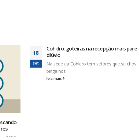
Cohidro: goteiras na recepção mais pa
18
dilúvio
set
Na sede da Cohidro tem setores que se chov
pinga nos...
leia mais
uscando
ores