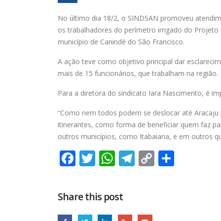
No último dia 18/2, o SINDSAN promoveu atendime
os trabalhadores do perímetro irrigado do Projeto 
município de Canindé do São Francisco.
A ação teve como objetivo principal dar esclareci
mais de 15 funcionários, que trabalham na região.
Para a diretora do sindicato Iara Nascimento, é im
“Como nem todos podem se deslocar até Aracaju p
itinerantes, como forma de beneficiar quem faz p
outros municípios, como Itabaiana, e em outros qu
Facebook
Twitter
WhatsApp
Telegram
Copy
Share
Link
Share this post