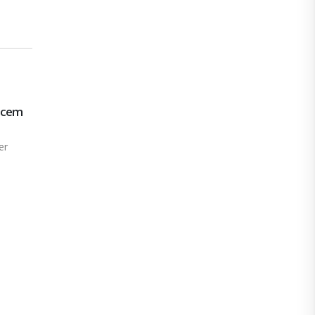
recem
er
Rapidinhas News
20