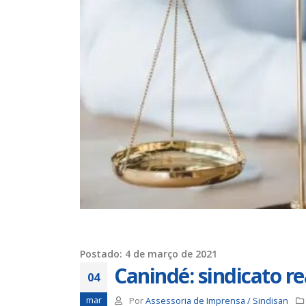
Trabalhadores da Iguá tem
até o dia 17/8 para
desautorizar desconto da
contribuição assistencial
19 de ju
4 de agosto de 2026
Chapa 1 – “Unidade,
Resistência e Luta vence” a
eleição do Sindisan
16 de ju
25 de julho de 2026
Eleição para Diretoria
Executiva e Conselho Fiscal do
SINDISAN acontece até o dia
para o
24
11 de ju
21 de julho de 2026
Postado: 4 de março de 2021
Canindé: sindicato r
04
mar
Por
Assessoria de Imprensa / Sindisan