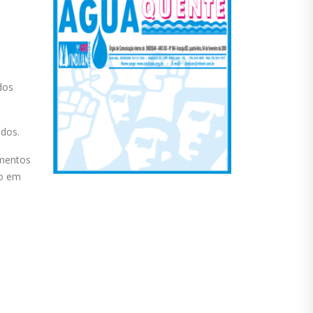
dos
ados.
imentos
ão em