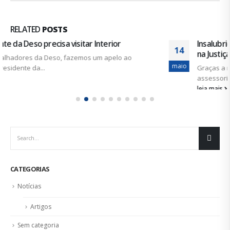
RELATED
POSTS
Insalubridade: sindicato consegue mais uma vitória
14
na Justiça
maio
Graças a mais uma ação do SINDISAN, através da sua
assessoria...
leia mais
CATEGORIAS
Notícias
Artigos