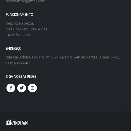
sindisan.se@gmail.com
FUNCIONAMENTO
Segunda à sexta,
das 07:00 às 12:00 e das
14:00 às 17:00.
ENDEREÇO
Rua Marechal Deodoro, nº 1024 – Bairro Getúlio Vargas, Aracaju – SE.
CEP: 49055-400
SIGA NOSSAS REDES