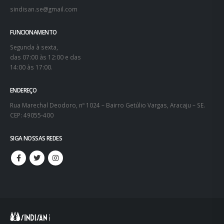
sindisan.se@gmail.com
FUNCIONAMENTO
Segunda à sexta,
das 07:00 às 12:00 e das
14:00 às 17:00.
ENDEREÇO
Rua Marechal Deodoro, nº 1024 – Bairro Getúlio Vargas, Aracaju – SE.
CEP: 49055-400
SIGA NOSSAS REDES